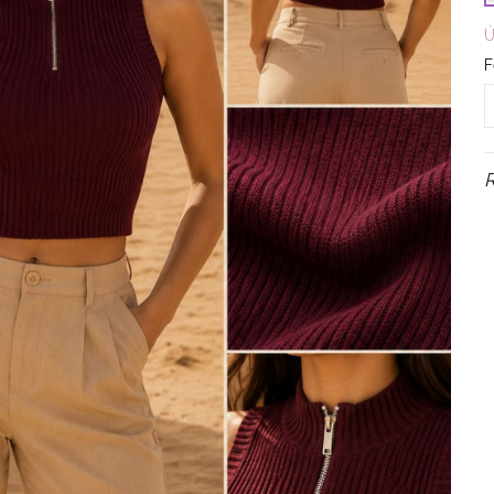
Ú
F
R