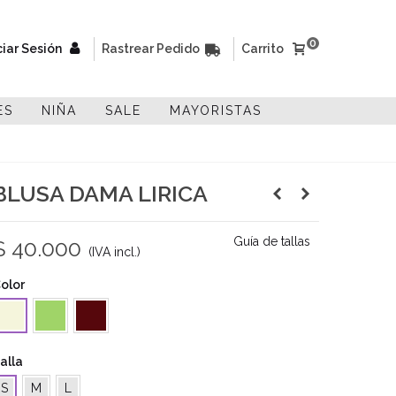
0
ciar Sesión
Rastrear Pedido
Carrito
ES
NIÑA
SALE
MAYORISTAS
BLUSA DAMA LIRICA
Guía de tallas
$ 40.000
(IVA incl.)
olor
Verde
Vino
eige
Tinto
alla
S
M
L