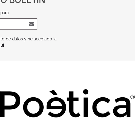
RO BOLETÍN
para:
nto de datos y he aceptado la
quí