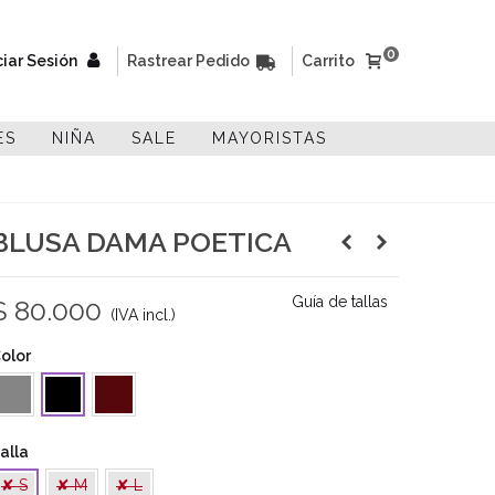
0
ciar Sesión
Rastrear Pedido
Carrito
ES
NIÑA
SALE
MAYORISTAS
BLUSA DAMA POETICA
Guía de tallas
$ 80.000
(IVA incl.)
olor
ris
Vino
Negro
Tinto
alla
✘ S
✘ M
✘ L