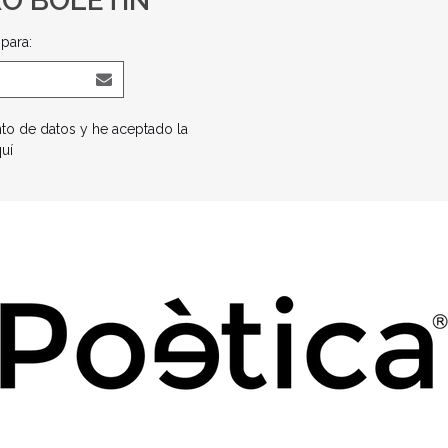
RO BOLETÍN
para:
nto de datos y he aceptado la
quí