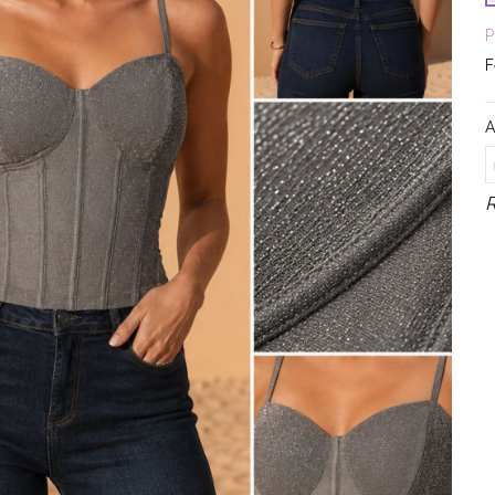
P
F
A
R