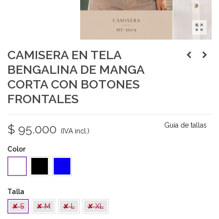
CAMISERA EN TELA
BENGALINA DE MANGA
CORTA CON BOTONES
FRONTALES
Guía de tallas
$ 95.000
(IVA incl.)
Color
Negro
Azul
Blanco
Talla
✘ S
✘ M
✘ L
✘ XL