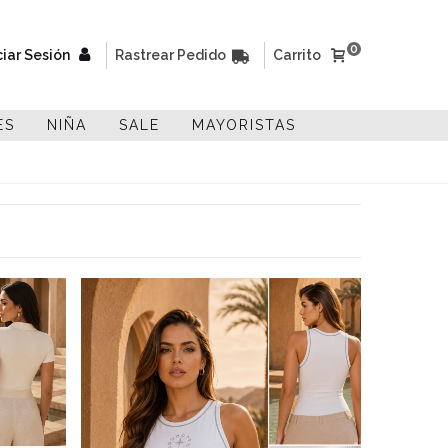
0
ciar Sesión
Rastrear Pedido
Carrito
ES
NIÑA
SALE
MAYORISTAS