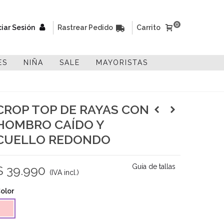
0
ciar Sesión
Rastrear Pedido
Carrito
ES
NIÑA
SALE
MAYORISTAS
CROP TOP DE RAYAS CON
HOMBRO CAÍDO Y
CUELLO REDONDO
Guía de tallas
$ 39.990
(IVA incl.)
olor
osa