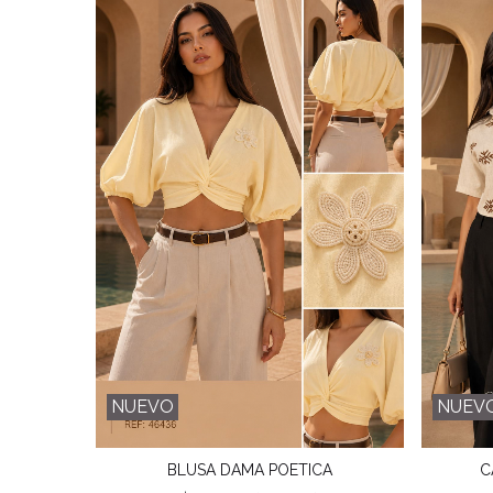
NUEVO
NUEV
BLUSA DAMA POETICA
C
Favorito