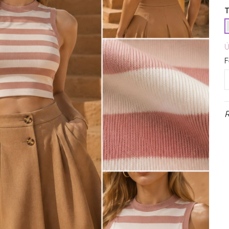
T
Ú
F
R