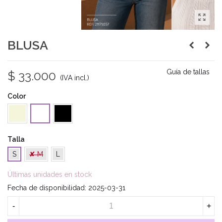
BLUSA
Guía de tallas
$ 33.000
(IVA incl.)
Color
Beige
Negro
Blanco
Talla
S
✘ M
L
Últimas unidades en stock
Fecha de disponibilidad:
2025-03-31
-
+