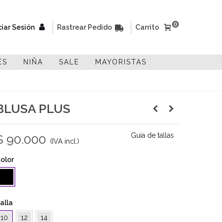
0
ciar Sesión
Rastrear Pedido
Carrito
ES
NIÑA
SALE
MAYORISTAS
BLUSA PLUS
Guía de tallas
$ 90.000
(IVA incl.)
olor
Negro
alla
10
12
14