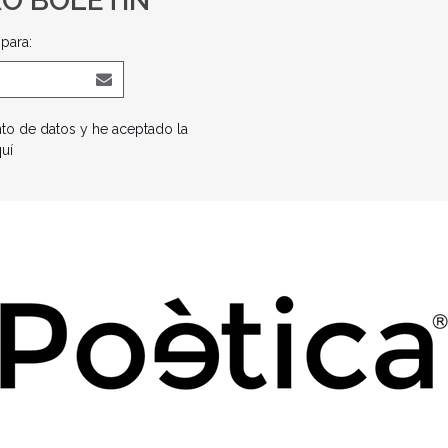
RO BOLETÍN
para:
nto de datos y he aceptado la
quí