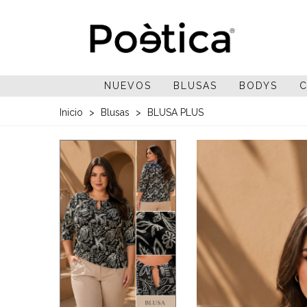
NUEVOS
BLUSAS
BODYS
C
Inicio
>
Blusas
>
BLUSA PLUS