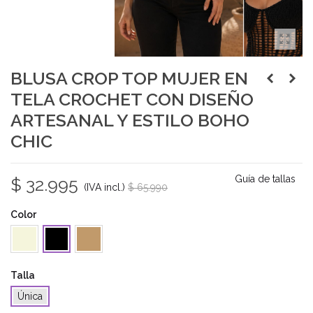
BLUSA CROP TOP MUJER EN
TELA CROCHET CON DISEÑO
ARTESANAL Y ESTILO BOHO
CHIC
Guía de tallas
$ 32.995
(IVA incl.)
$ 65.990
-50%
Color
Beige
Camel
Negro
Talla
Única