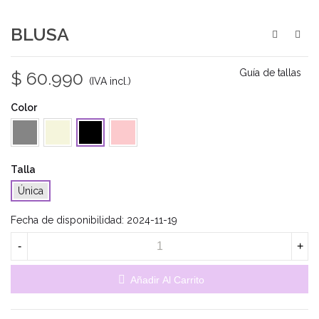
BLUSA
Guía de tallas
$ 60.990
(IVA incl.)
Color
Gris
Beige
Rosa
Negro
Talla
Única
Fecha de disponibilidad:
2024-11-19
-
+
Añadir Al Carrito