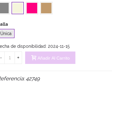
ris
Fucsia
Camel
Beige
alla
Única
echa de disponibilidad:
2024-11-15
-
+
Añadir Al Carrito
eferencia:
42749