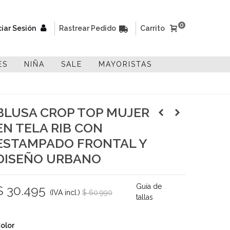
0
ciar Sesión
Rastrear Pedido
Carrito
ES
NIÑA
SALE
MAYORISTAS
BLUSA CROP TOP MUJER
EN TELA RIB CON
ESTAMPADO FRONTAL Y
DISEÑO URBANO
Guía de
$ 30.495
(IVA incl.)
$ 60.990
tallas
-50%
olor