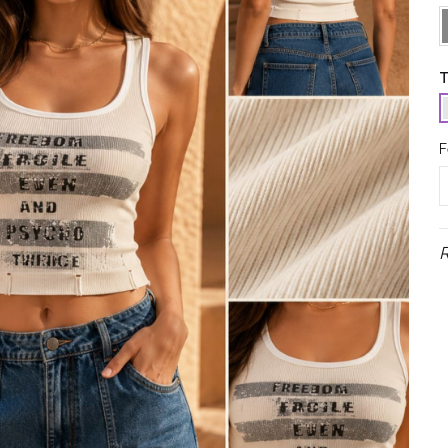
G
T
F
R