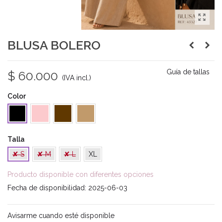
BLUSA BOLERO
Guía de tallas
$ 60.000
(IVA incl.)
Color
Rosa
Café
Camel
Negro
Talla
✘ S
✘ M
✘ L
XL
Producto disponible con diferentes opciones
Fecha de disponibilidad:
2025-06-03
Avisarme cuando esté disponible