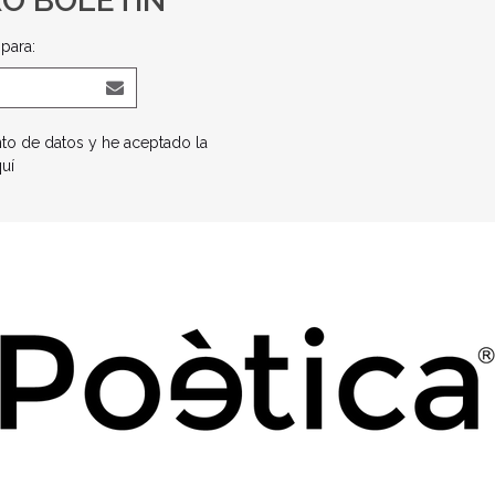
RO BOLETÍN
para:
nto de datos y he aceptado la
quí