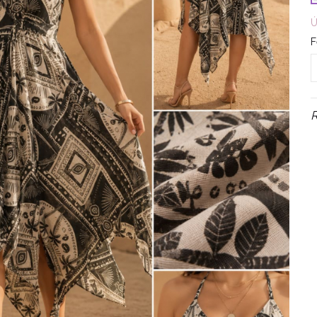
Ú
F
R