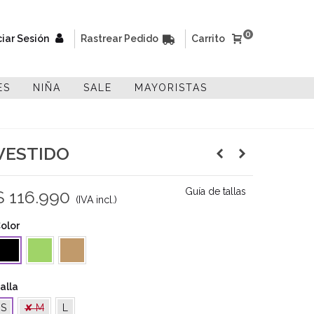
0
ciar Sesión
Rastrear Pedido
Carrito
ES
NIÑA
SALE
MAYORISTAS
VESTIDO
Guía de tallas
$ 116.990
(IVA incl.)
olor
Verde
Camel
Negro
alla
S
✘ M
L