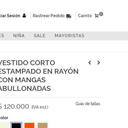
0
ciar Sesión
Rastrear Pedido
Carrito
ES
NIÑA
SALE
MAYORISTAS
VESTIDO CORTO
ESTAMPADO EN RAYÓN
CON MANGAS
ABULLONADAS
Guía de tallas
$ 120.000
(IVA incl.)
olor
eige
Naranja
Camel
Negro