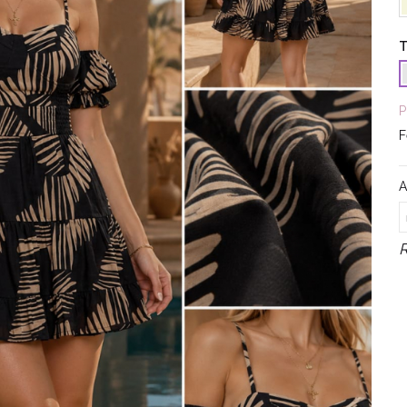
T
P
F
A
R