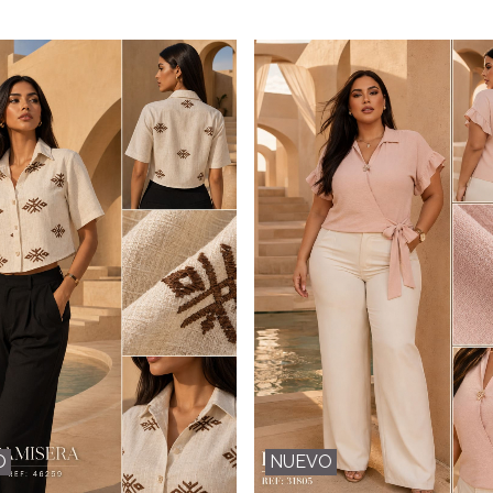
O
NUEVO