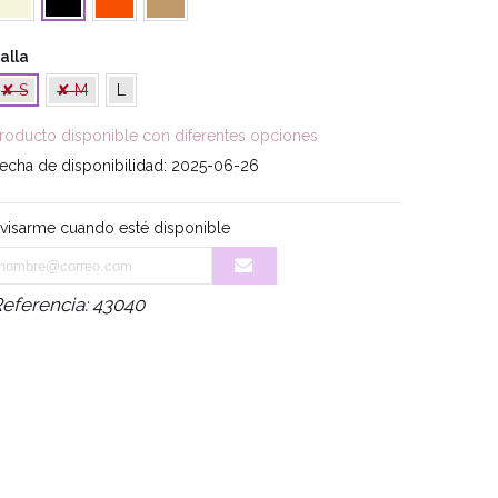
alla
✘ S
✘ M
L
roducto disponible con diferentes opciones
echa de disponibilidad:
2025-06-26
visarme cuando esté disponible
eferencia:
43040