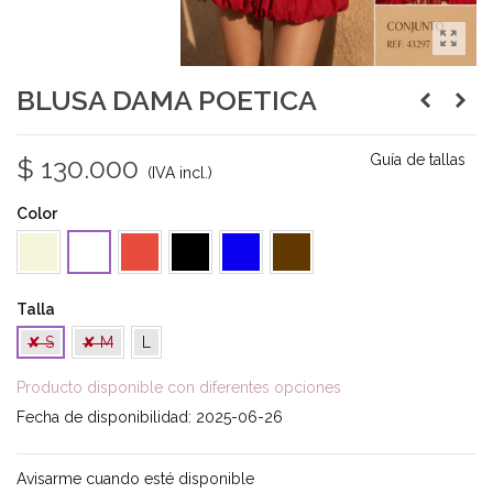
BLUSA DAMA POETICA
Guía de tallas
$ 130.000
(IVA incl.)
Color
Beige
Rojo
Negro
Azul
Café
Blanco
Talla
✘ S
✘ M
L
Producto disponible con diferentes opciones
Fecha de disponibilidad:
2025-06-26
Avisarme cuando esté disponible