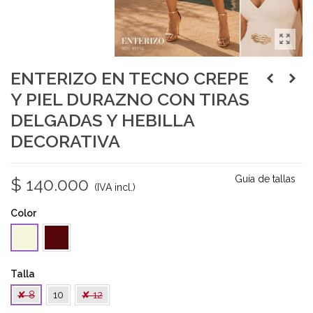
ENTERIZO EN TECNO CREPE
Y PIEL DURAZNO CON TIRAS
DELGADAS Y HEBILLA
DECORATIVA
Guía de tallas
$ 140.000
(IVA incl.)
Color
Vino
Beige
Tinto
Talla
✘ 8
10
✘ 12